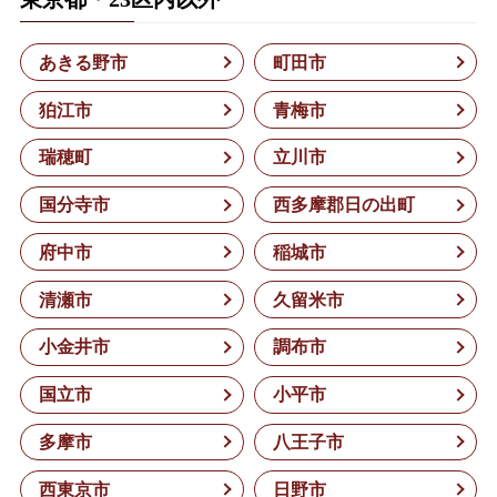
あきる野市
町田市
狛江市
青梅市
瑞穂町
立川市
国分寺市
西多摩郡日の出町
府中市
稲城市
清瀬市
久留米市
小金井市
調布市
国立市
小平市
多摩市
八王子市
西東京市
日野市