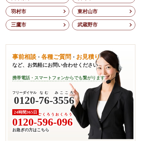
羽村市
東村山市
三鷹市
武蔵野市
事前相談
各種ご質問
お見積り
・
・
など、お気軽にお問い合わせください
携帯電話・スマートフォンからでも繋がります
フリーダイヤル
なむ みこころ
0120
-
76-3556
24時間365日
ごくろうおくろう
0120-
596-096
お急ぎの方はこちら