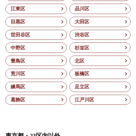
江東区
品川区
目黒区
大田区
世田谷区
渋谷区
中野区
杉並区
豊島区
北区
荒川区
板橋区
練馬区
足立区
葛飾区
江戸川区
東京都・23区内以外