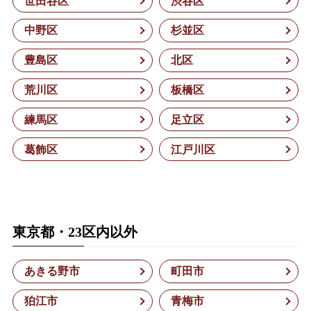
世田谷区
渋谷区
中野区
杉並区
豊島区
北区
荒川区
板橋区
練馬区
足立区
葛飾区
江戸川区
東京都・23区内以外
あきる野市
町田市
狛江市
青梅市