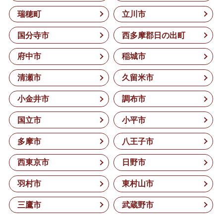
瑞穂町
立川市
国分寺市
西多摩郡日の出町
府中市
稲城市
清瀬市
久留米市
小金井市
調布市
国立市
小平市
多摩市
八王子市
西東京市
日野市
羽村市
東村山市
三鷹市
武蔵野市