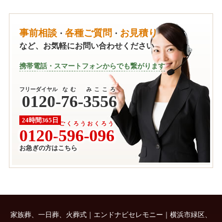
事前相談
各種ご質問
お見積り
・
・
など、お気軽にお問い合わせください
携帯電話・スマートフォンからでも繋がります
フリーダイヤル
なむ みこころ
0120
-
76-3556
24時間365日
ごくろうおくろう
0120-
596-096
お急ぎの方はこちら
家族葬、一日葬、火葬式｜エンドナビセレモニー｜横浜市緑区、