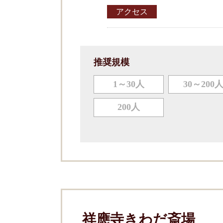
アクセス
推奨規模
1～30人
30～200
200人
祥應寺きわだ斎場