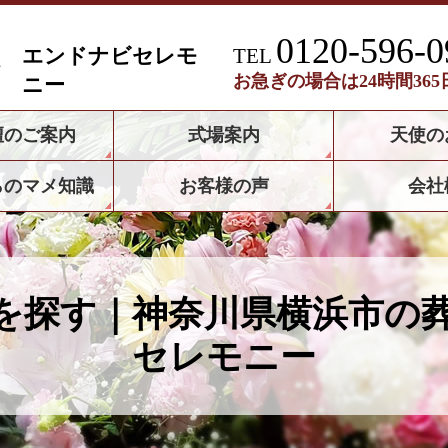
0120-596-0
エンドナビセレモ
TEL
お急ぎの場合は24時間36
ニー
壇のご案内
式場案内
天使の
らのマメ知識
お客様の声
会社
を探す｜神奈川県横浜市の
セレモニー