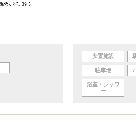
ヶ窪1-39-5
安置施設
人
駐車場
浴室・シャワ
ー