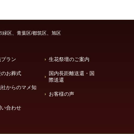
市緑区、青葉区/都筑区、旭区
儀プラン
生花祭壇のご案内
使のお葬式
国内長距離送還・国
際送還
儀社からのマメ知
お客様の声
問い合わせ