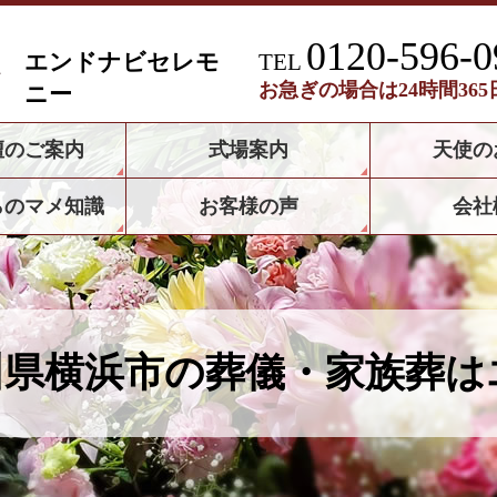
0120-596-0
エンドナビセレモ
TEL
お急ぎの場合は24時間36
ニー
壇のご案内
式場案内
天使の
らのマメ知識
お客様の声
会社
川県横浜市の葬儀・家族葬は