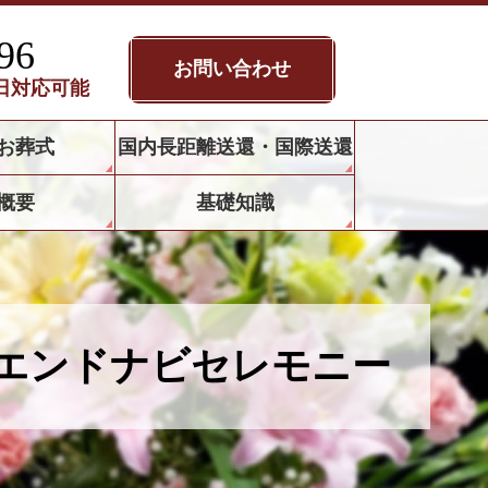
96
お問い合わせ
5日対応可能
お葬式
国内長距離送還・国際送還
概要
基礎知識
エンドナビセレモニー