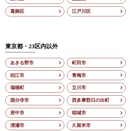
葛飾区
江戸川区
東京都・23区内以外
あきる野市
町田市
狛江市
青梅市
瑞穂町
立川市
国分寺市
西多摩郡日の出町
府中市
稲城市
清瀬市
久留米市