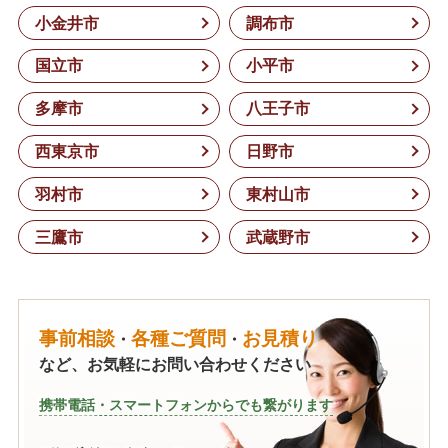
小金井市
調布市
国立市
小平市
多摩市
八王子市
西東京市
日野市
羽村市
東村山市
三鷹市
武蔵野市
事前相談
各種ご質問
お見積り
・
・
など、お気軽にお問い合わせください
携帯電話・スマートフォンからでも繋がります