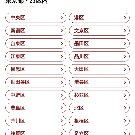
東京都・23区内
中央区
港区
新宿区
文京区
台東区
墨田区
江東区
品川区
目黒区
大田区
世田谷区
渋谷区
中野区
杉並区
豊島区
北区
荒川区
板橋区
練馬区
足立区