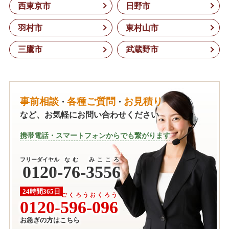
西東京市
日野市
羽村市
東村山市
三鷹市
武蔵野市
事前相談
各種ご質問
お見積り
・
・
など、お気軽にお問い合わせください
携帯電話・スマートフォンからでも繋がります
フリーダイヤル
なむ みこころ
0120
-
76-3556
24時間365日
ごくろうおくろう
0120-
596-096
お急ぎの方はこちら