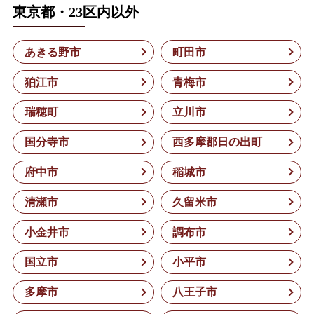
東京都・23区内以外
あきる野市
町田市
狛江市
青梅市
瑞穂町
立川市
国分寺市
西多摩郡日の出町
府中市
稲城市
清瀬市
久留米市
小金井市
調布市
国立市
小平市
多摩市
八王子市