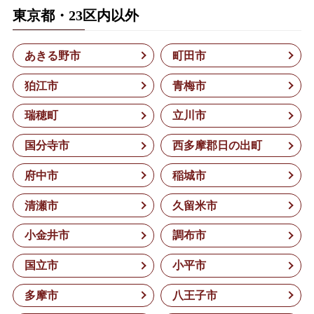
東京都・23区内以外
あきる野市
町田市
狛江市
青梅市
瑞穂町
立川市
国分寺市
西多摩郡日の出町
府中市
稲城市
清瀬市
久留米市
小金井市
調布市
国立市
小平市
多摩市
八王子市