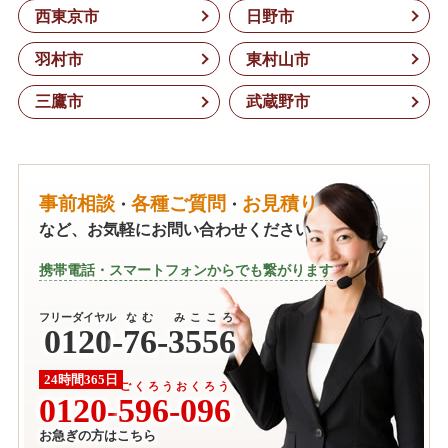
西東京市
日野市
羽村市
東村山市
三鷹市
武蔵野市
事前相談
各種ご質問
お見積り
・
・
など、お気軽にお問い合わせください
携帯電話・スマートフォンからでも繋がります
フリーダイヤル
なむ みこころ
0120
-
76-3556
24時間365日
ごくろうおくろう
0120-
596-096
お急ぎの方はこちら