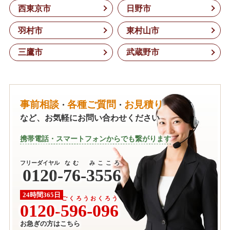
西東京市
日野市
羽村市
東村山市
三鷹市
武蔵野市
事前相談
各種ご質問
お見積り
・
・
など、お気軽にお問い合わせください
携帯電話・スマートフォンからでも繋がります
フリーダイヤル
なむ みこころ
0120
-
76-3556
24時間365日
ごくろうおくろう
0120-
596-096
お急ぎの方はこちら