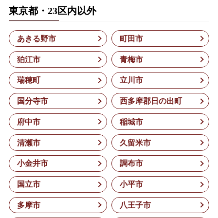
東京都・23区内以外
あきる野市
町田市
狛江市
青梅市
瑞穂町
立川市
国分寺市
西多摩郡日の出町
府中市
稲城市
清瀬市
久留米市
小金井市
調布市
国立市
小平市
多摩市
八王子市