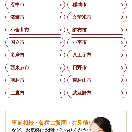
府中市
稲城市
清瀬市
久留米市
小金井市
調布市
国立市
小平市
多摩市
八王子市
西東京市
日野市
羽村市
東村山市
三鷹市
武蔵野市
事前相談
各種ご質問
お見積り
・
・
など、お気軽にお問い合わせください