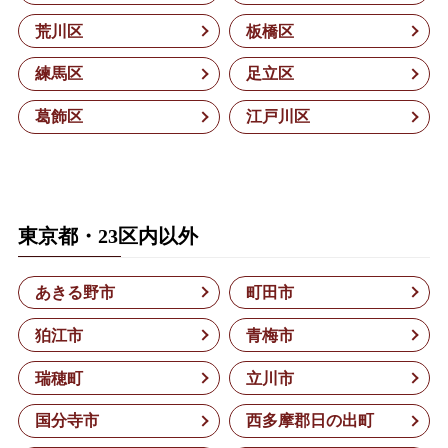
荒川区
板橋区
練馬区
足立区
葛飾区
江戸川区
東京都・23区内以外
あきる野市
町田市
狛江市
青梅市
瑞穂町
立川市
国分寺市
西多摩郡日の出町