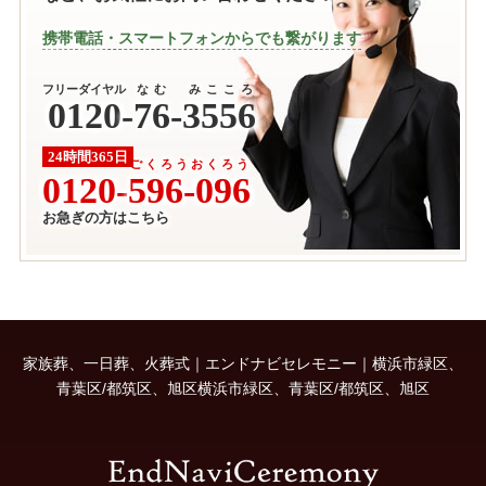
携帯電話・スマートフォンからでも繋がります
フリーダイヤル
なむ みこころ
0120
-
76-3556
24時間365日
ごくろうおくろう
0120-
596-096
お急ぎの方はこちら
家族葬、一日葬、火葬式｜エンドナビセレモニー｜横浜市緑区、
青葉区/都筑区、旭区横浜市緑区、青葉区/都筑区、旭区