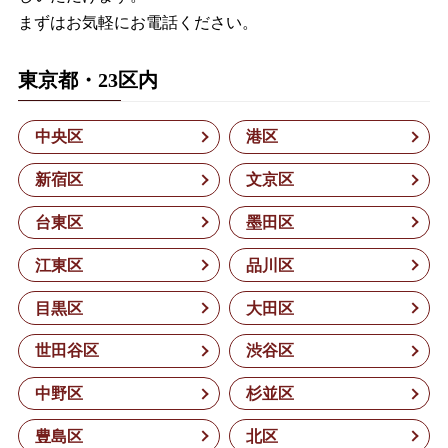
まずはお気軽にお電話ください。
東京都・23区内
中央区
港区
新宿区
文京区
台東区
墨田区
江東区
品川区
目黒区
大田区
世田谷区
渋谷区
中野区
杉並区
豊島区
北区