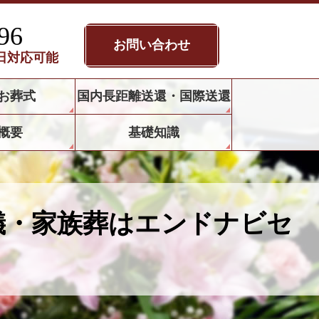
96
お問い合わせ
5日対応可能
お葬式
国内長距離送還・国際送還
概要
基礎知識
儀・家族葬はエンドナビセ