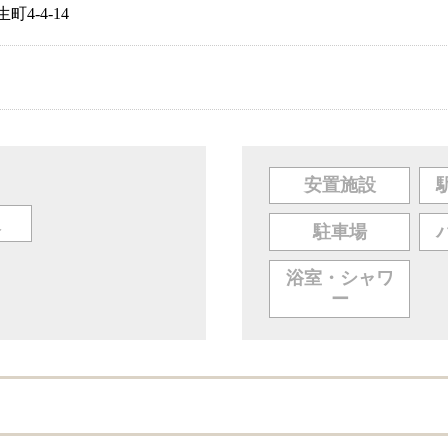
4-4-14
安置施設
人
駐車場
浴室・シャワ
ー