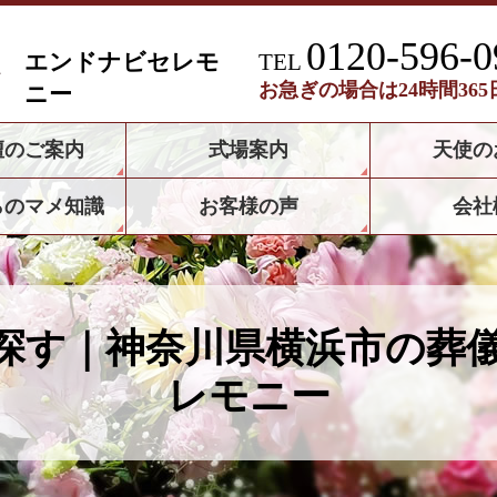
0120-596-0
エンドナビセレモ
TEL
お急ぎの場合は24時間36
ニー
壇のご案内
式場案内
天使の
らのマメ知識
お客様の声
会社
探す｜神奈川県横浜市の葬
レモニー