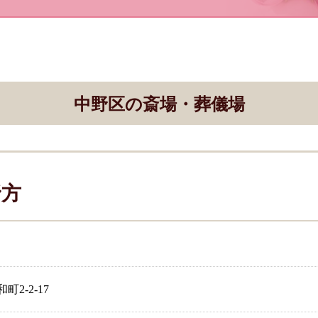
中野区の斎場・葬儀場
野方
2-2-17