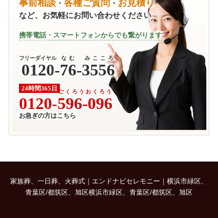
事前相談
各種ご質問
お見積り
・
・
など、お気軽にお問い合わせください
携帯電話・スマートフォンからでも繋がります
フリーダイヤル
なむ みこころ
0120
-
76-3556
24時間365日
ごくろうおくろう
0120-
596-096
お急ぎの方はこちら
家族葬、一日葬、火葬式｜エンドナビセレモニー｜横浜市緑区、
青葉区/都筑区、旭区横浜市緑区、青葉区/都筑区、旭区