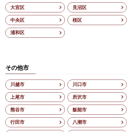
大宮区
見沼区
中央区
桜区
浦和区
その他市
川越市
川口市
上尾市
所沢市
熊谷市
飯能市
行田市
八潮市