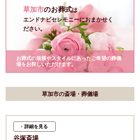
草加市
のお葬式
は
エンドナビセレモニーにおまかせく
ださい。
お葬式の規模やスタイルにあったご希望の葬儀
場をお探しいただけます。
草加市の斎場・葬儀場
詳細を見る
谷塚斎場