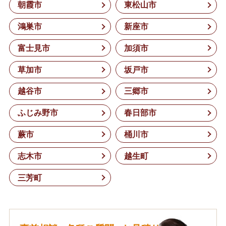
朝霞市
東松山市
鴻巣市
新座市
富士見市
加須市
草加市
坂戸市
越谷市
三郷市
ふじみ野市
春日部市
蕨市
桶川市
志木市
越生町
三芳町