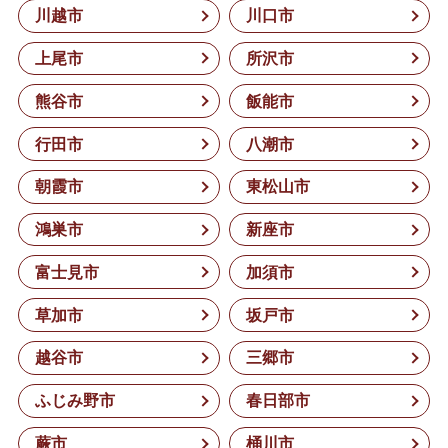
川越市
川口市
上尾市
所沢市
熊谷市
飯能市
行田市
八潮市
朝霞市
東松山市
鴻巣市
新座市
富士見市
加須市
草加市
坂戸市
越谷市
三郷市
ふじみ野市
春日部市
蕨市
桶川市