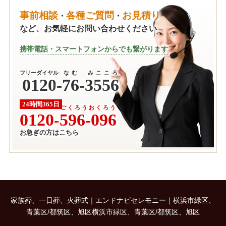
事前相談
各種ご質問
お見積り
・
・
など、お気軽にお問い合わせください
携帯電話・スマートフォンからでも繋がります
フリーダイヤル
なむ みこころ
0120
-
76-3556
24時間365日
ごくろうおくろう
0120-
596-096
お急ぎの方はこちら
家族葬、一日葬、火葬式｜エンドナビセレモニー｜横浜市緑区、
青葉区/都筑区、旭区横浜市緑区、青葉区/都筑区、旭区