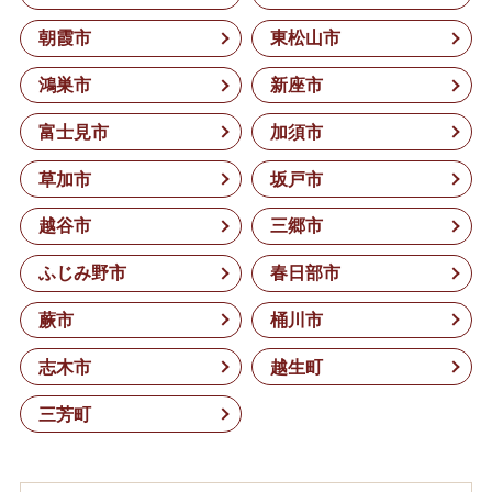
朝霞市
東松山市
鴻巣市
新座市
富士見市
加須市
草加市
坂戸市
越谷市
三郷市
ふじみ野市
春日部市
蕨市
桶川市
志木市
越生町
三芳町