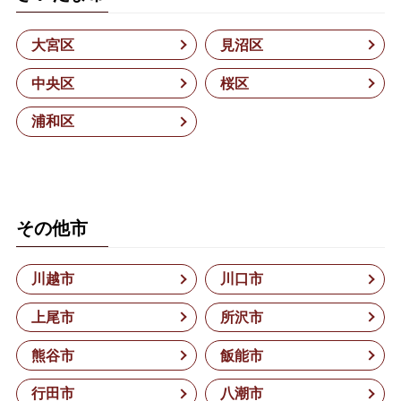
大宮区
見沼区
中央区
桜区
浦和区
その他市
川越市
川口市
上尾市
所沢市
熊谷市
飯能市
行田市
八潮市