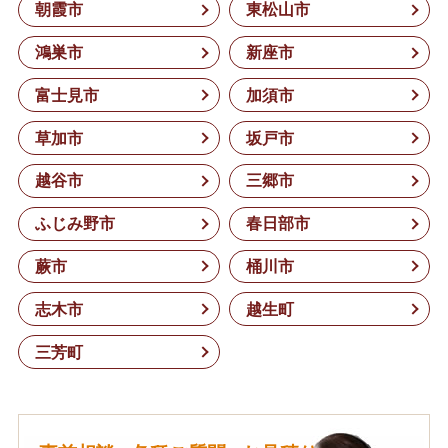
朝霞市
東松山市
鴻巣市
新座市
富士見市
加須市
草加市
坂戸市
越谷市
三郷市
ふじみ野市
春日部市
蕨市
桶川市
志木市
越生町
三芳町