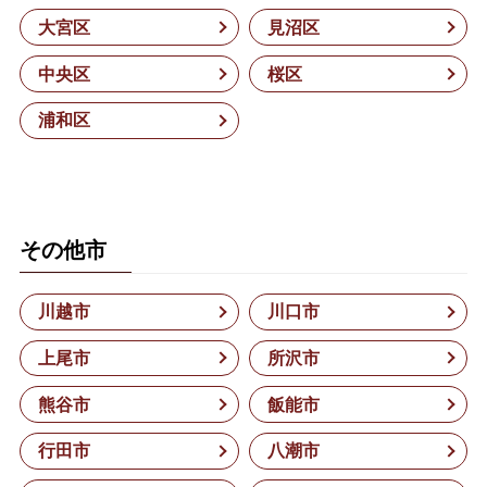
大宮区
見沼区
中央区
桜区
浦和区
その他市
川越市
川口市
上尾市
所沢市
熊谷市
飯能市
行田市
八潮市