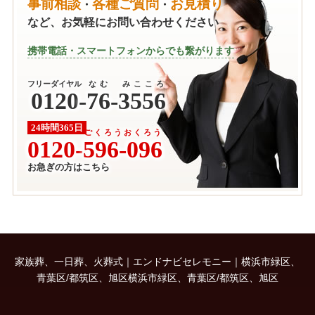
事前相談
各種ご質問
お見積り
・
・
など、お気軽にお問い合わせください
携帯電話・スマートフォンからでも繋がります
フリーダイヤル
なむ みこころ
0120
-
76-3556
24時間365日
ごくろうおくろう
0120-
596-096
お急ぎの方はこちら
家族葬、一日葬、火葬式｜エンドナビセレモニー｜横浜市緑区、
青葉区/都筑区、旭区横浜市緑区、青葉区/都筑区、旭区