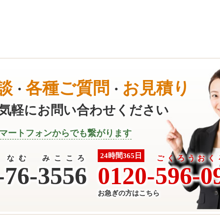
談
各種ご質問
お見積り
・
・
気軽にお問い合わせください
マートフォンからでも繋がります
24時間365日
なむ みこころ
ごくろうおく
-
76-3556
0120-
596-0
お急ぎの方はこちら