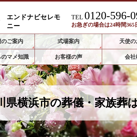
0120-596-0
エンドナビセレモ
TEL
お急ぎの場合は24時間36
ニー
壇のご案内
式場案内
天使の
らのマメ知識
お客様の声
会社
川県横浜市の葬儀・家族葬