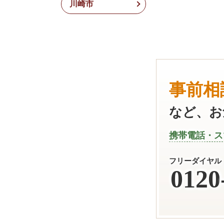
川崎市
事前相
など、お
携帯電話・ス
フリーダイヤル
0120