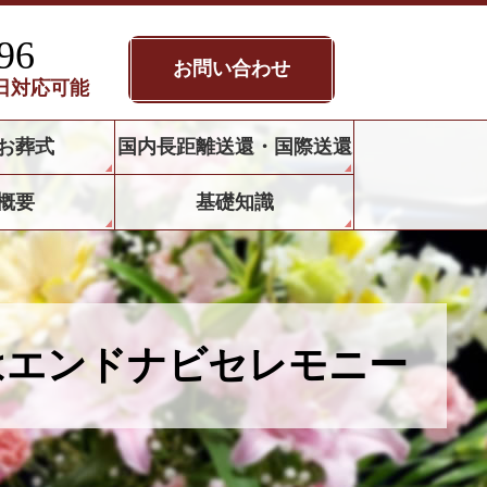
96
お問い合わせ
5日対応可能
お葬式
国内長距離送還・国際送還
概要
基礎知識
はエンドナビセレモニー