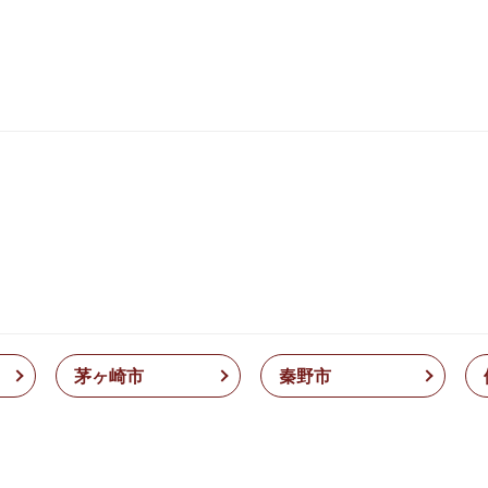
茅ヶ崎市
秦野市