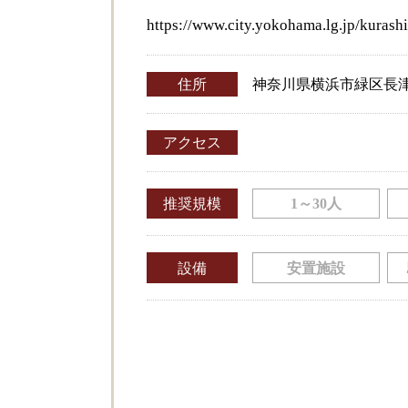
https://www.city.yokohama.lg.jp/kurashi
住所
神奈川県横浜市緑区長津田
アクセス
推奨規模
1～30人
設備
安置施設