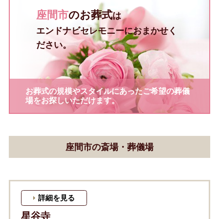
座間市
のお葬式
は
エンドナビセレモニーにおまかせく
ださい。
お葬式の規模やスタイルにあったご希望の葬儀
場をお探しいただけます。
座間市の斎場・葬儀場
詳細を見る
星谷寺