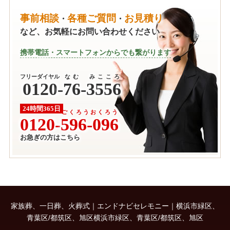
事前相談
各種ご質問
お見積り
・
・
など、お気軽にお問い合わせください
携帯電話・スマートフォンからでも繋がります
フリーダイヤル
なむ みこころ
0120
-
76-3556
24時間365日
ごくろうおくろう
0120-
596-096
お急ぎの方はこちら
家族葬、一日葬、火葬式｜エンドナビセレモニー｜横浜市緑区、
青葉区/都筑区、旭区横浜市緑区、青葉区/都筑区、旭区