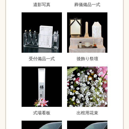
遺影写真
葬儀備品一式
受付備品一式
後飾り祭壇
式場看板
出棺用花束