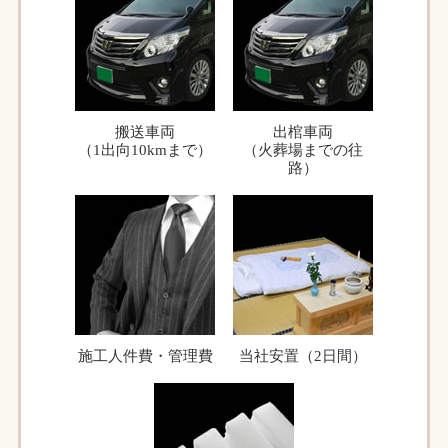
搬送車両
出棺車両
（1出向10kmまで）
（火葬場までの往
路）
施工人件費・管理費
当社安置（2日間）