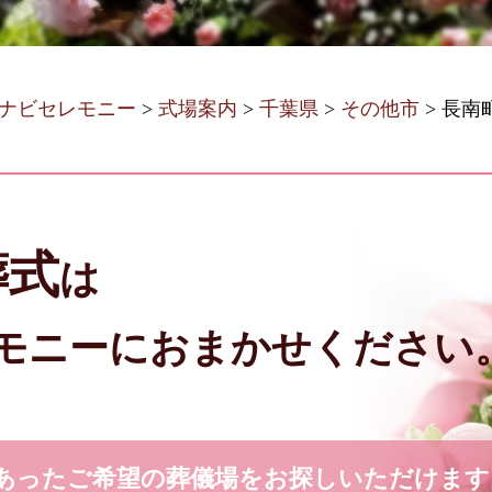
ナビセレモニー
>
式場案内
>
千葉県
>
その他市
>
長南
葬式
は
モニーにおまかせください
あったご希望の葬儀場をお探しいただけます