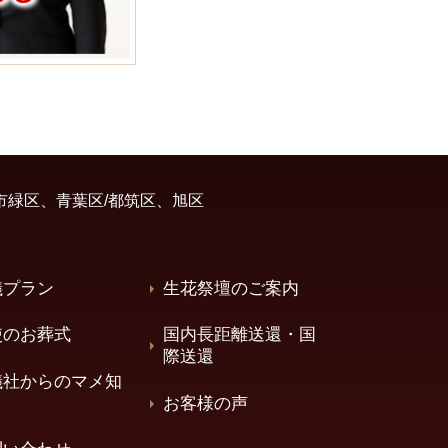
市緑区、青葉区/都筑区、旭区
儀プラン
生花祭壇のご案内
使のお葬式
国内長距離送還・国
際送還
儀社からのマメ知
お客様の声