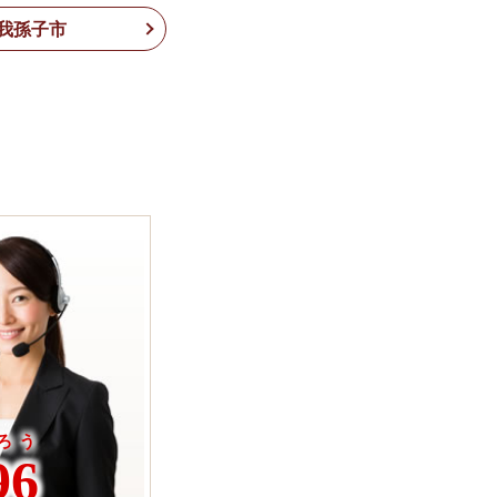
我孫子市
ろう
96