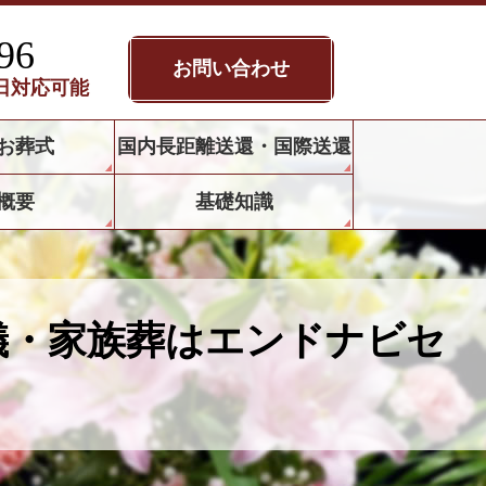
96
お問い合わせ
5日対応可能
お葬式
国内長距離送還・国際送還
概要
基礎知識
儀・家族葬はエンドナビセ