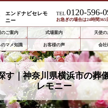
0120-596-0
エンドナビセレモ
TEL
お急ぎの場合は24時間36
ニー
壇のご案内
式場案内
天使の
らのマメ知識
お客様の声
会社
探す｜神奈川県横浜市の葬
レモニー