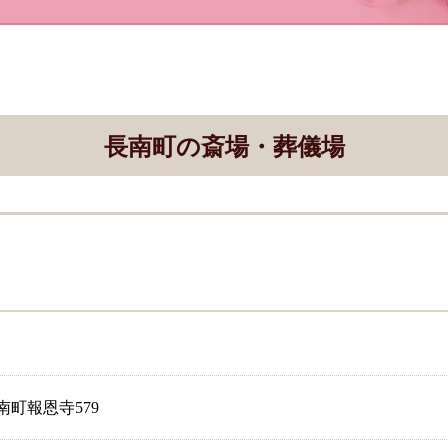
長南町の斎場・葬儀場
町報恩寺579