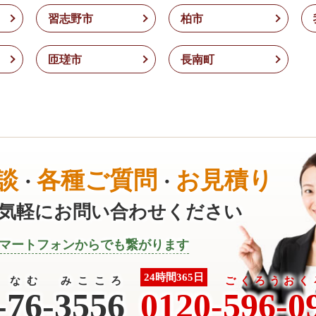
習志野市
柏市
匝瑳市
長南町
談
各種ご質問
お見積り
・
・
気軽にお問い合わせください
マートフォンからでも繋がります
24時間365日
なむ みこころ
ごくろうおく
-
76-3556
0120-
596-0