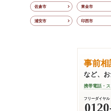
佐倉市
東金市
浦安市
印西市
事前相
など、お
携帯電話・ス
フリーダイヤル
0120