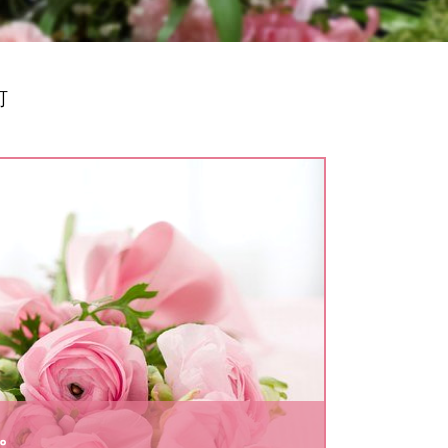
町
。
。