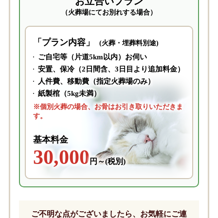
お立合いプラン
（火葬場にてお別れする場合）
「プラン内容」
(火葬・埋葬料別途)
ご自宅等（片道5km以内）お伺い
安置、保冷（2日間含、3日目より追加料金）
人件費、移動費（指定火葬場のみ）
紙製棺（5kg未満）
※個別火葬の場合、お骨はお引き取りいただきま
す。
基本料金
30,000
円～(税別)
ご不明な点がございましたら、お気軽にご連