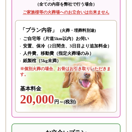
（全ての内容を弊社で行う場合）
ご家族様等の火葬場へのお立合いは出来ません
「プラン内容」
(火葬・埋葬料別途)
ご自宅等（片道5km以内）お伺い
安置、保冷（2日間含、3日目より追加料金）
人件費、移動費（指定火葬場のみ）
紙製棺（5kg未満）
※個別火葬の場合、お骨はお引き取りいただきま
す。
基本料金
20,000
円～(税別)